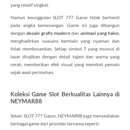
yang relatif singkat.
Namun keunggulan SLOT 777 Gacor tidak berhenti
pada angka kemenangan. Game ini juga dibangun
dengan
desain grafis modern
dan
animasi yang halus
,
menghadirkan suasana bermain yang nyaman dan
tidak membosankan. Setiap simbol 7 yang muncul di
layar disajikan dengan detail tajam dan warna yang
cerah, memberikan efek visual yang memikat pemain
sejak awal permainan.
Koleksi Game Slot Berkualitas Lainnya di
NEYMAR88
Selain SLOT 777 Gacor, NEYMAR88 juga menyediakan
berbagai game dari provider ternama seperti: