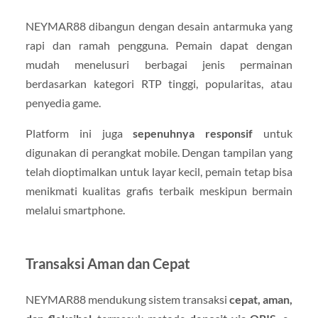
NEYMAR88 dibangun dengan desain antarmuka yang
rapi dan ramah pengguna. Pemain dapat dengan
mudah menelusuri berbagai jenis permainan
berdasarkan kategori RTP tinggi, popularitas, atau
penyedia game.
Platform ini juga
sepenuhnya responsif
untuk
digunakan di perangkat mobile. Dengan tampilan yang
telah dioptimalkan untuk layar kecil, pemain tetap bisa
menikmati kualitas grafis terbaik meskipun bermain
melalui smartphone.
Transaksi Aman dan Cepat
NEYMAR88 mendukung sistem transaksi
cepat, aman,