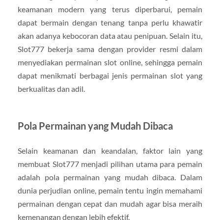
keamanan modern yang terus diperbarui, pemain
dapat bermain dengan tenang tanpa perlu khawatir
akan adanya kebocoran data atau penipuan. Selain itu,
Slot777 bekerja sama dengan provider resmi dalam
menyediakan permainan slot online, sehingga pemain
dapat menikmati berbagai jenis permainan slot yang
berkualitas dan adil.
Pola Permainan yang Mudah Dibaca
Selain keamanan dan keandalan, faktor lain yang
membuat Slot777 menjadi pilihan utama para pemain
adalah pola permainan yang mudah dibaca. Dalam
dunia perjudian online, pemain tentu ingin memahami
permainan dengan cepat dan mudah agar bisa meraih
kemenangan dengan lebih efektif.