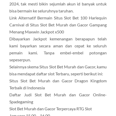
2024, tak mesti bikin sejumlah akun id banyak untuk
bisa bermain ke seluruhnya taruhan.
Link Alternatif Bermain Situs Slot Bet 100 Harlequin
Carnival di Situs Slot Bet Murah dan Gacor Gampang
Menang Maxwin Jackpot x500
Dibayarkan Jackpot kemenangan berapapun telah
kami bayarkan secara aman dan cepat ke seluruh
pemain kami. Tanpa embel-embel potongan
sepeserpun.
Selainnya skema Situs Slot Bet Murah dan Gacor, kamu
bisa mendapat daftar slot Terbaru, seperti berikut ini:
Situs Slot Bet Murah dan Gacor Dragon Kingdom
Terbaik di Indonesia
Daftar Judi Slot Bet Murah dan Gacor Online-
Spadegaming
Slot Bet Murah dan Gacor Terpercaya RTG Slot
Jam sore 15.00 – 16.00