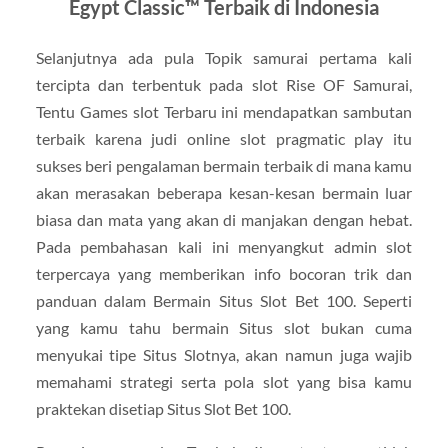
Egypt Classic™ Terbaik di Indonesia
Selanjutnya ada pula Topik samurai pertama kali
tercipta dan terbentuk pada slot Rise OF Samurai,
Tentu Games slot Terbaru ini mendapatkan sambutan
terbaik karena judi online slot pragmatic play itu
sukses beri pengalaman bermain terbaik di mana kamu
akan merasakan beberapa kesan-kesan bermain luar
biasa dan mata yang akan di manjakan dengan hebat.
Pada pembahasan kali ini menyangkut admin slot
terpercaya yang memberikan info bocoran trik dan
panduan dalam Bermain Situs Slot Bet 100. Seperti
yang kamu tahu bermain Situs slot bukan cuma
menyukai tipe Situs Slotnya, akan namun juga wajib
memahami strategi serta pola slot yang bisa kamu
praktekan disetiap Situs Slot Bet 100.