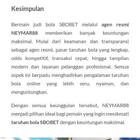
Kesimpulan
Bermain judi bola SBOBET melalui
agen resmi
NEYMAR88
memberikan banyak keuntungan
maksimal. Mulai dari keamanan dan transparansi
sebagai agen resmi, pasar taruhan bola yang lengkap,
odds kompetitif, transaksi cepat, hingga tampilan
modern dan layanan pelanggan profesional. Semua
aspek ini berpadu menghadirkan pengalaman taruhan
bola online yang lebih seru, nyaman, dan
menguntungkan.
Dengan semua keunggulan tersebut, NEYMAR88
menjadi pilihan ideal bagi pemain yang ingin menikmati
taruhan bola SBOBET
dengan keuntungan maksimal.