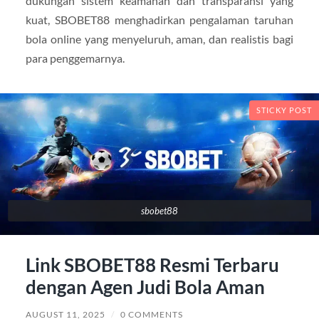
dukungan sistem keamanan dan transparansi yang
kuat, SBOBET88 menghadirkan pengalaman taruhan
bola online yang menyeluruh, aman, dan realistis bagi
para penggemarnya.
STICKY POST
sbobet88
Link SBOBET88 Resmi Terbaru
dengan Agen Judi Bola Aman
AUGUST 11, 2025
/
0 COMMENTS