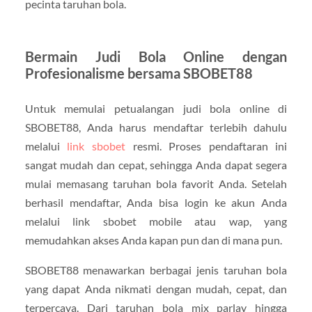
pecinta taruhan bola.
Bermain Judi Bola Online dengan
Profesionalisme bersama SBOBET88
Untuk memulai petualangan judi bola online di
SBOBET88, Anda harus mendaftar terlebih dahulu
melalui
link sbobet
resmi. Proses pendaftaran ini
sangat mudah dan cepat, sehingga Anda dapat segera
mulai memasang taruhan bola favorit Anda. Setelah
berhasil mendaftar, Anda bisa login ke akun Anda
melalui link sbobet mobile atau wap, yang
memudahkan akses Anda kapan pun dan di mana pun.
SBOBET88 menawarkan berbagai jenis taruhan bola
yang dapat Anda nikmati dengan mudah, cepat, dan
terpercaya. Dari taruhan bola mix parlay hingga