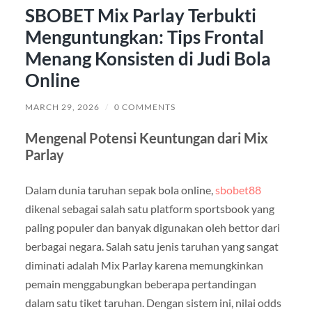
SBOBET Mix Parlay Terbukti
Menguntungkan: Tips Frontal
Menang Konsisten di Judi Bola
Online
MARCH 29, 2026
/
0 COMMENTS
Mengenal Potensi Keuntungan dari Mix
Parlay
Dalam dunia taruhan sepak bola online,
sbobet88
dikenal sebagai salah satu platform sportsbook yang
paling populer dan banyak digunakan oleh bettor dari
berbagai negara. Salah satu jenis taruhan yang sangat
diminati adalah Mix Parlay karena memungkinkan
pemain menggabungkan beberapa pertandingan
dalam satu tiket taruhan. Dengan sistem ini, nilai odds