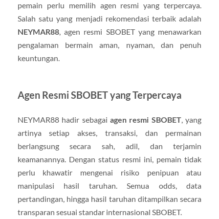
pemain perlu memilih agen resmi yang terpercaya.
Salah satu yang menjadi rekomendasi terbaik adalah
NEYMAR88
, agen resmi SBOBET yang menawarkan
pengalaman bermain aman, nyaman, dan penuh
keuntungan.
Agen Resmi SBOBET yang Terpercaya
NEYMAR88 hadir sebagai
agen resmi SBOBET
, yang
artinya setiap akses, transaksi, dan permainan
berlangsung secara sah, adil, dan terjamin
keamanannya. Dengan status resmi ini, pemain tidak
perlu khawatir mengenai risiko penipuan atau
manipulasi hasil taruhan. Semua odds, data
pertandingan, hingga hasil taruhan ditampilkan secara
transparan sesuai standar internasional SBOBET.