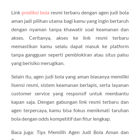
Link
prediksi bola
resmi terbaru dengan agen judi bola
aman jadi pilihan utama bagi kamu yang ingin bertaruh
dengan nyaman tanpa khawatir soal keamanan dan
akses. Ceritanya, akses ke link resmi terbaru
memastikan kamu selalu dapat masuk ke platform
tanpa gangguan seperti pemblokiran atau situs palsu
yang berisiko merugikan.
Selain itu, agen judi bola yang aman biasanya memiliki
lisensi resmi, sistem keamanan berlapis, serta layanan
customer service yang responsif untuk membantu
kapan saja. Dengan gabungan link resmi terbaru dan
agen terpercaya, kamu bisa fokus menikmati taruhan
bola dengan odds kompetitif dan fitur lengkap.
Baca juga: Tips Memilih Agen Judi Bola Aman dan