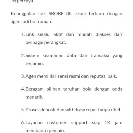
Terpercaya
Keunggulan link SBOBET88 resmi terbaru dengan
agen judi bola aman:
Link selalu aktif dan mudah diakses dari
berbagai perangkat.
Sistem keamanan data dan transaksi yang
terjamin.
Agen memiliki lisensi resmi dan reputasi baik.
Beragam pilihan taruhan bola dengan odds
menarik.
Proses deposit dan withdraw cepat tanpa ribet.
Layanan customer support siap 24 jam
membantu pemain.