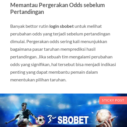
Memantau Pergerakan Odds sebelum
Pertandingan
Banyak bettor rutin
login sbobet
untuk melihat
perubahan odds yang terjadi sebelum pertandingan
dimulai. Pergerakan odds sering kali menunjukkan
bagaimana pasar taruhan memprediksi hasil
pertandingan. Jika sebuah tim mengalami perubahan
odds yang signifikan, hal tersebut bisa menjadi indikasi
penting yang dapat membantu pemain dalam
menentukan pilihan taruhan.
STICKY POST