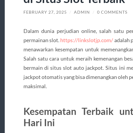
FEBRUARY 27, 2025
/
ADMIN
/
0 COMMENTS
Dalam dunia perjudian online, salah satu pe
permainan slot.
https://linkslotjp.com/
adalah 
menawarkan kesempatan untuk memenangkan h
Salah satu cara untuk meraih kemenangan bes
bermain di situs slot auto jackpot. Situs ini 
jackpot otomatis yang bisa dimenangkan oleh 
maksimal.
Kesempatan Terbaik un
Hari Ini