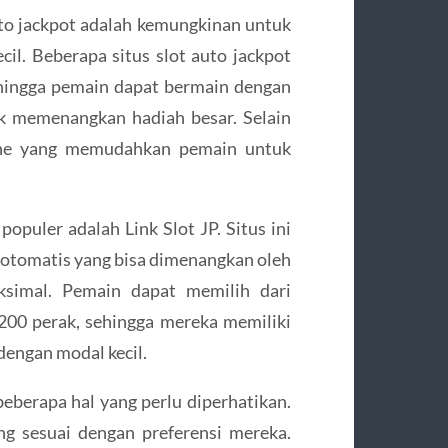
uto jackpot adalah kemungkinan untuk
l. Beberapa situs slot auto jackpot
hingga pemain dapat bermain dengan
k memenangkan hadiah besar. Selain
nline yang memudahkan pemain untuk
populer adalah Link Slot JP. Situs ini
 otomatis yang bisa dimenangkan oleh
simal. Pemain dapat memilih dari
 200 perak, sehingga mereka memiliki
engan modal kecil.
beberapa hal yang perlu diperhatikan.
ng sesuai dengan preferensi mereka.