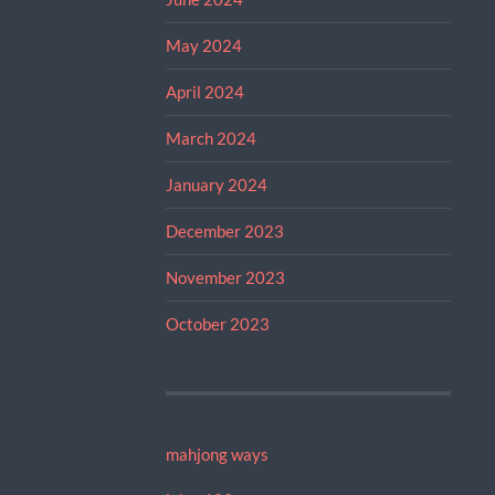
May 2024
April 2024
March 2024
January 2024
December 2023
November 2023
October 2023
mahjong ways