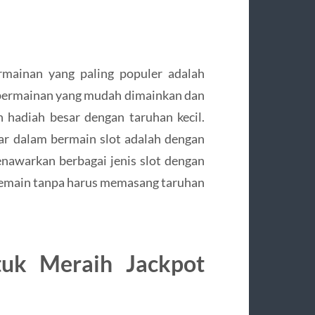
rmainan yang paling populer adalah
permainan yang mudah dimainkan dan
adiah besar dengan taruhan kecil.
ar dalam bermain slot adalah dengan
menawarkan berbagai jenis slot dengan
pemain tanpa harus memasang taruhan
tuk Meraih Jackpot