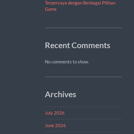
Terpercaya dengan Berbagai Pilihan
Game
Recent Comments
No comments to show.
Archives
July 2026
June 2026