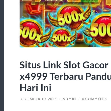
Situs Link Slot Gacor
x4999 Terbaru Pand
Hari Ini
DECEMBER 10, 2024
/
ADMIN
/
0 COMMENTS