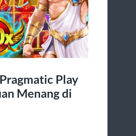
 Pragmatic Play
uan Menang di