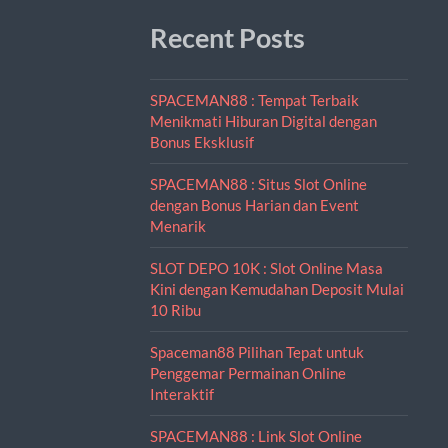
Recent Posts
SPACEMAN88 : Tempat Terbaik
Menikmati Hiburan Digital dengan
Bonus Eksklusif
SPACEMAN88 : Situs Slot Online
dengan Bonus Harian dan Event
Menarik
SLOT DEPO 10K : Slot Online Masa
Kini dengan Kemudahan Deposit Mulai
10 Ribu
Spaceman88 Pilihan Tepat untuk
Penggemar Permainan Online
Interaktif
SPACEMAN88 : Link Slot Online