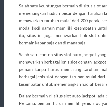
Salah satu keuntungan bermain di situs slot a
memenangkan hadiah besar dengan taruhan keci
menawarkan taruhan mulai dari 200 perak, se
modal kecil namun memiliki kesempatan untu
itu, situs ini juga menawarkan link slot o
bermain kapan saja dan di mana saja.
Salah satu contoh situs slot auto jackpot yang 
menawarkan berbagai jenis slot dengan jackpot
pemain tanpa harus memasang taruhan mak
berbagai jenis slot dengan taruhan mulai dari
kesempatan untuk memenangkan hadiah besar d
Dalam bermain di situs slot auto jackpot, ada 
Pertama, pemain harus memilih jenis slot ya