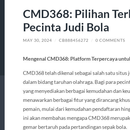
CMD368: Pilihan Ter
Pecinta Judi Bola
MAY 30, 2024
/
CB888456272
/
0 COMMENTS
Mengenal CMD368: Platform Terpercaya untuk
CMD368 telah dikenal sebagai salah satu situs 
dalam bidang taruhan olahraga. Bagi para pecin
yang menyediakan berbagai kemudahan dan ke
menawarkan berbagai fitur yang dirancang kh
pemain, mulai dari kemudahan pendaftaran hing
ini akan membahas mengapa CMD368 merupakan
gemar bertaruh pada pertandingan sepak bola.