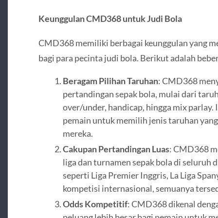
Keunggulan CMD368 untuk Judi Bola
CMD368 memiliki berbagai keunggulan yang m
bagi para pecinta judi bola. Berikut adalah bebe
Beragam Pilihan Taruhan
: CMD368 menye
pertandingan sepak bola, mulai dari taruh
over/under, handicap, hingga mix parlay. 
pemain untuk memilih jenis taruhan yang 
mereka.
Cakupan Pertandingan Luas
: CMD368 me
liga dan turnamen sepak bola di seluruh du
seperti Liga Premier Inggris, La Liga Spany
kompetisi internasional, semuanya tersedia
Odds Kompetitif
: CMD368 dikenal denga
peluang lebih besar bagi pemain untuk 