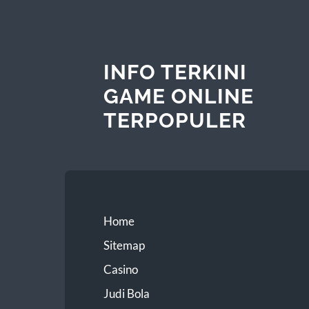
INFO TERKINI
GAME ONLINE
TERPOPULER
Home
Sitemap
Casino
Judi Bola