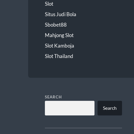
Slot
Situs Judi Bola
Sbobet88
Mahjong Slot
Slot Kamboja
Slot Thailand
SEARCH
Search