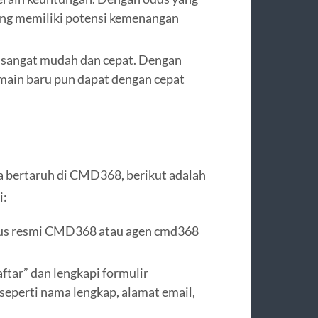
sang memiliki potensi kemenangan
n sangat mudah dan cepat. Dengan
main baru pun dapat dengan cepat
a bertaruh di CMD368, berikut adalah
i:
itus resmi CMD368 atau agen cmd368
aftar” dan lengkapi formulir
seperti nama lengkap, alamat email,