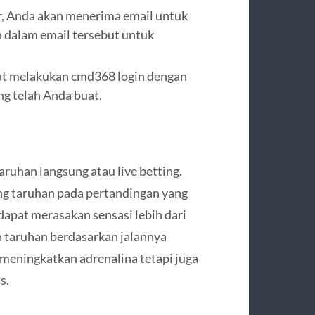
ir, Anda akan menerima email untuk
an dalam email tersebut untuk
pat melakukan cmd368 login dengan
 telah Anda buat.
ruhan langsung atau live betting.
g taruhan pada pertandingan yang
apat merasakan sensasi lebih dari
 taruhan berdasarkan jalannya
 meningkatkan adrenalina tetapi juga
s.