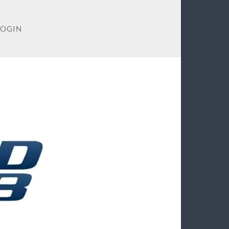
LOGIN